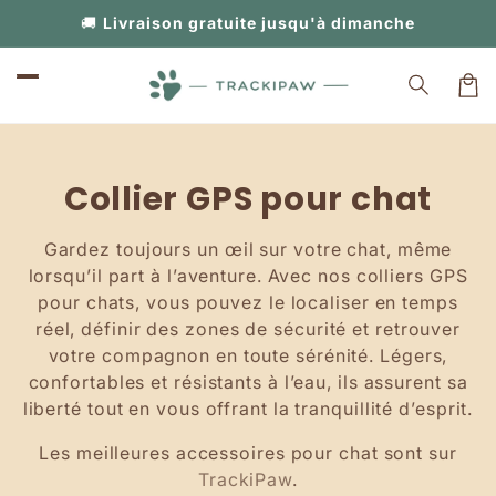
et
🚚
Livraison gratuite jusqu'à dimanche
passer
au
contenu
Panier
C
Collier GPS pour chat
o
Gardez toujours un œil sur votre chat, même
l
lorsqu’il part à l’aventure. Avec nos colliers GPS
pour chats, vous pouvez le localiser en temps
l
réel, définir des zones de sécurité et retrouver
e
votre compagnon en toute sérénité. Légers,
confortables et résistants à l’eau, ils assurent sa
c
liberté tout en vous offrant la tranquillité d’esprit.
t
Les meilleures accessoires pour chat sont sur
i
TrackiPaw
.