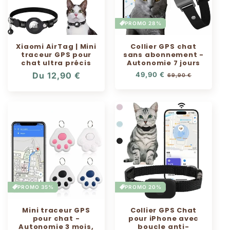
PROMO 28%
Xiaomi AirTag | Mini
Collier GPS chat
traceur GPS pour
sans abonnement -
chat ultra précis
Autonomie 7 jours
Prix
Du 12,90 €
Prix
49,90 €
Prix
69,90 €
habituel
soldé
habituel
PROMO 35%
PROMO 20%
Mini traceur GPS
Collier GPS Chat
pour chat -
pour iPhone avec
Autonomie 3 mois,
boucle anti-