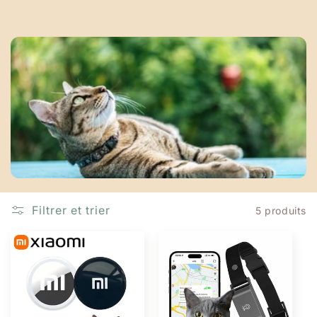
o
n
:
Filtrer et trier
5 produits