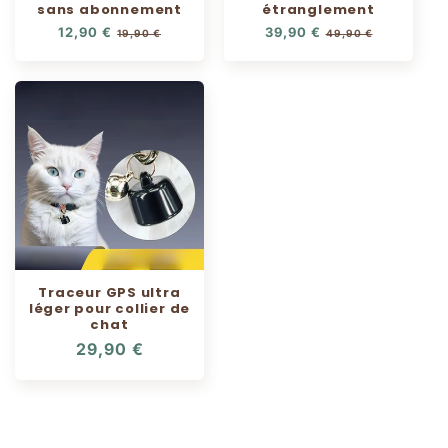
sans abonnement
étranglement
Prix
12,90 €
Prix
Prix
39,90 €
Prix
19,90 €
49,90 €
habituel
soldé
habituel
soldé
Traceur GPS ultra
léger pour collier de
chat
Prix
29,90 €
habituel